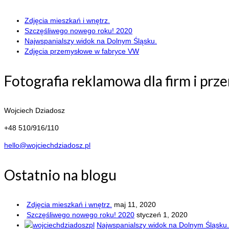
Zdjęcia mieszkań i wnętrz.
Szczęśliwego nowego roku! 2020
Najwspanialszy widok na Dolnym Śląsku.
Zdjęcia przemysłowe w fabryce VW
Fotografia reklamowa dla firm i prz
Wojciech Dziadosz
+48 510/916/110
hello@wojciechdziadosz.pl
Ostatnio na blogu
Zdjęcia mieszkań i wnętrz.
maj 11, 2020
Szczęśliwego nowego roku! 2020
styczeń 1, 2020
Najwspanialszy widok na Dolnym Śląsku.