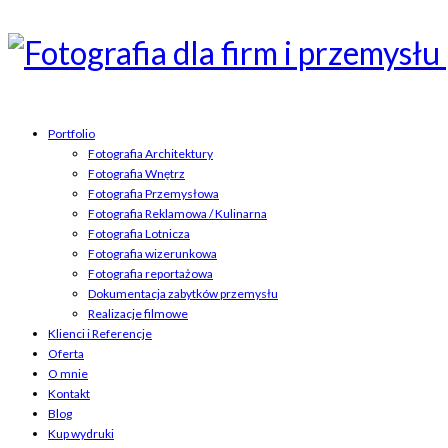
Portfolio
Fotografia Architektury
Fotografia Wnętrz
Fotografia Przemysłowa
Fotografia Reklamowa / Kulinarna
Fotografia Lotnicza
Fotografia wizerunkowa
Fotografia reportażowa
Dokumentacja zabytków przemysłu
Realizacje filmowe
Klienci i Referencje
Oferta
O mnie
Kontakt
Blog
Kup wydruki