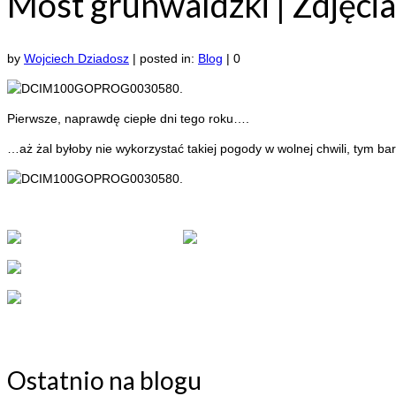
Most grunwaldzki | Zdjęcia
by
Wojciech Dziadosz
|
posted in:
Blog
|
0
Pierwsze, naprawdę ciepłe dni tego roku….
…aż żal byłoby nie wykorzystać takiej pogody w wolnej chwili, tym ba
Ostatnio na blogu