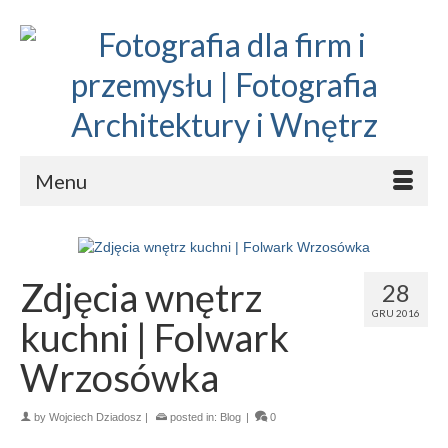
Menu
Zdjęcia wnętrz
28
GRU 2016
kuchni | Folwark
Wrzosówka
by
Wojciech Dziadosz
|
posted in:
Blog
|
0