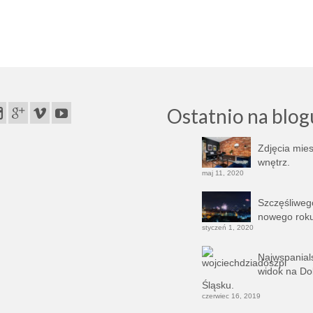
pher
,
landscape photography
,
lasy
,
mgła
,
mist
,
obrazy na płótnie
,
obrazy na ścianę
,
odbitki
,
polsk
razu
,
widoki
,
wojciech dziadosz
,
wschód słońca
,
zdjęć o wschodzie słońca
Ostatnio na blog
Zdjęcia mies
wnętrz.
maj 11, 2020
Szczęśliweg
nowego roku
styczeń 1, 2020
Najwspanial
widok na D
Śląsku.
czerwiec 16, 2019