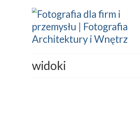
widoki
Darmowe tapety #2 – Rud
by
Wojciech Dziadosz
|
posted in:
Blog
|
0
Druga tapeta na pulpit – tym razem padło na „Rud