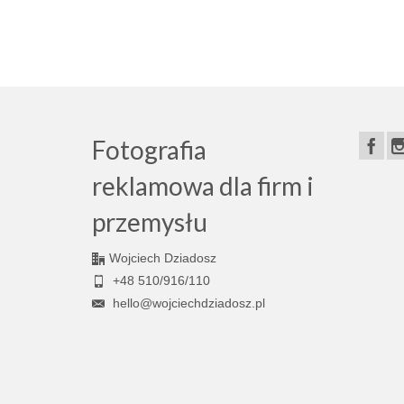
fog
,
fotograf krajobrazu
,
fotografia krajobrazu
,
landscape photogra
krajobrazy
,
professional
,
rudawy janowickie
,
warsztaty fotografii krajob
Fotografia
reklamowa dla firm i
przemysłu
Wojciech Dziadosz
+48 510/916/110
hello@wojciechdziadosz.pl