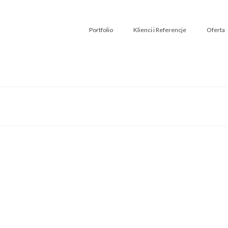
Portfolio
Klienci i Referencje
Oferta
awy Janowickie
awy Janowickie”