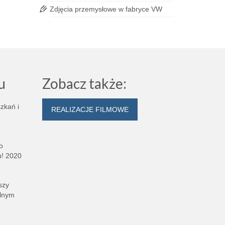
a
,
polskie
Zdjęcia przemysłowe w fabryce VW
u
Zobacz także:
zkań i
REALIZACJE FILMOWE
o
! 2020
szy
olnym