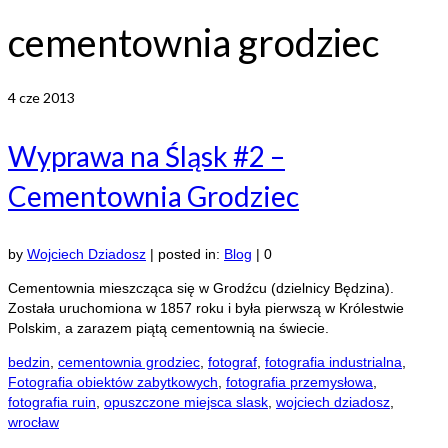
cementownia grodziec
4
cze 2013
Wyprawa na Śląsk #2 –
Cementownia Grodziec
by
Wojciech Dziadosz
|
posted in:
Blog
|
0
Cementownia mieszcząca się w Grodźcu (dzielnicy Będzina).
Została uruchomiona w 1857 roku i była pierwszą w Królestwie
Polskim, a zarazem piątą cementownią na świecie.
bedzin
,
cementownia grodziec
,
fotograf
,
fotografia industrialna
,
Fotografia obiektów zabytkowych
,
fotografia przemysłowa
,
fotografia ruin
,
opuszczone miejsca slask
,
wojciech dziadosz
,
wrocław