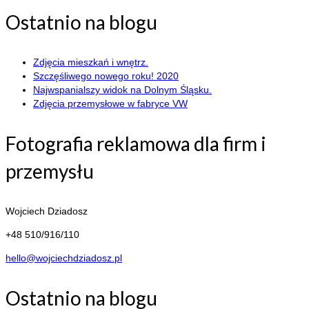
Ostatnio na blogu
Zdjęcia mieszkań i wnętrz.
Szczęśliwego nowego roku! 2020
Najwspanialszy widok na Dolnym Śląsku.
Zdjęcia przemysłowe w fabryce VW
Fotografia reklamowa dla firm i
przemysłu
Wojciech Dziadosz
+48 510/916/110
hello@wojciechdziadosz.pl
Ostatnio na blogu