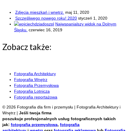
Zdjęcia mieszkań i wnętrz.
maj 11, 2020
Szczęśliwego nowego roku! 2020
styczeń 1, 2020
Najwspanialszy widok na Dolnym
Śląsku.
czerwiec 16, 2019
Zobacz także:
REALIZACJE FILMOWE
Fotografia Architektury
Fotografia Wnętrz
Fotografia Przemysłowa
Fotografia Lotnicza
Fotografia reportażowa
© 2026 Fotografia dla firm i przemysłu | Fotografia Architektury i
Wnętrz |
Jeśli twoja firma
poszukuje profesjonalnych usług
fotograficznych takich
jak:
fotografia przemysłowa
,
fotografia
architektury
i
wnętrz
oraz
fotografia reklamowa
lub
Fotografia