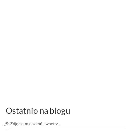
9
Sesja modowa z Maćkiem
KW. 2016
by
Wojciech Dziadosz
|
posted in:
Blog
|
0
Zapakowaliśmy się w Jeepa i pojechaliśmy nad Zalew
Mietków!
fotografia modowa
,
fotografia portretowa
,
model męski
,
sesje plenerowe
,
sesje
zdjeciowe
,
wrocław
Ostatnio na blogu
Zdjęcia mieszkań i wnętrz.