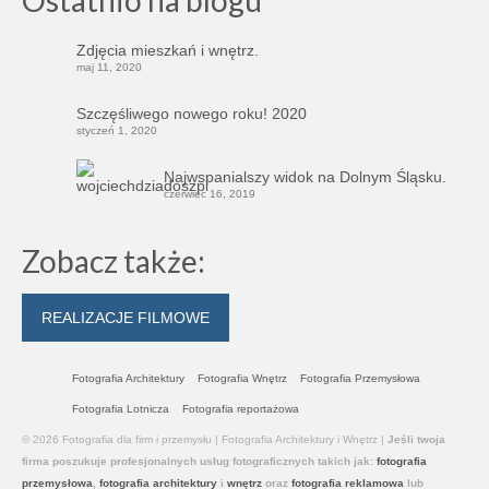
Ostatnio na blogu
Zdjęcia mieszkań i wnętrz.
maj 11, 2020
Szczęśliwego nowego roku! 2020
styczeń 1, 2020
Najwspanialszy widok na Dolnym Śląsku.
czerwiec 16, 2019
Zobacz także:
REALIZACJE FILMOWE
Fotografia Architektury
Fotografia Wnętrz
Fotografia Przemysłowa
Fotografia Lotnicza
Fotografia reportażowa
© 2026 Fotografia dla firm i przemysłu | Fotografia Architektury i Wnętrz |
Jeśli twoja
firma poszukuje profesjonalnych usług
fotograficznych takich jak:
fotografia
przemysłowa
,
fotografia architektury
i
wnętrz
oraz
fotografia reklamowa
lub