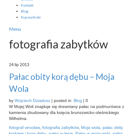
Kontakt
Blog
Kup wydruki
Menu
fotografia zabytków
24
lip 2013
Pałac obity korą dębu – Moja
Wola
by
Wojciech Dziadosz
|
posted in:
Blog
|
0
W Mojej Woli znajduje się drewniany pałac na podmurówce z
kamienia zbudowany dla księcia brunszwicko-oleśnickiego
Wilhelma.
fotograf wrocław
,
fotografia zabytków
,
Moja wola
,
pałac obity
korkiem i korą dębu
,
pałac w lesie
,
Pałac w moja wola
,
pałac