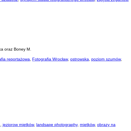
ka oraz Boney M.
afia reportażowa
,
Fotografia Wrocław
,
ostrowska
,
poziom szumów
,
u
,
jeziorow mietków
,
landsape photography
,
mietków
,
obrazy na