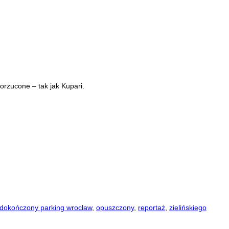
orzucone – tak jak Kupari.
edokończony parking wrocław
,
opuszczony
,
reportaż
,
zielińskiego