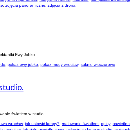
ze
,
zdjęcia panoramiczne
,
zdjęcia z drona
ektantki Ewy Jobko.
ode
,
pokaz ewy jobko
,
pokaz mody wrocław
,
suknie wieczorowe
studio.
owanie światłem w studio.
mowa wrocław
,
jak ustawić lampy?
,
malowanie światłem
,
opisy
,
oswietlen
dio wrocław
,
tutoriale oswietleniowe
,
ustawienia lamp w studio
,
wojciec