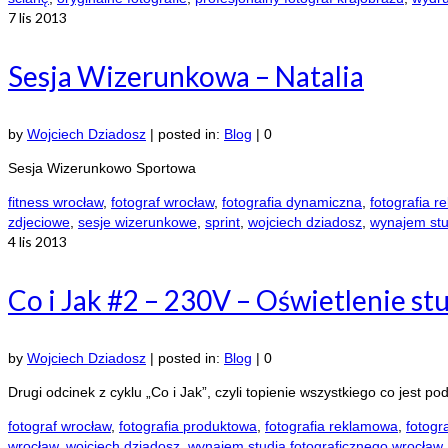
7
lis 2013
Sesja Wizerunkowa – Natalia
by
Wojciech Dziadosz
|
posted in:
Blog
|
0
Sesja Wizerunkowo Sportowa
fitness wrocław
,
fotograf wrocław
,
fotografia dynamiczna
,
fotografia 
zdjeciowe
,
sesje wizerunkowe
,
sprint
,
wojciech dziadosz
,
wynajem stu
4
lis 2013
Co i Jak #2 – 230V – Oświetlenie st
by
Wojciech Dziadosz
|
posted in:
Blog
|
0
Drugi odcinek z cyklu „Co i Jak”, czyli topienie wszystkiego co jest p
fotograf wrocław
,
fotografia produktowa
,
fotografia reklamowa
,
fotogr
wrocław
,
wojciech dziadosz
,
wynajem studia fotograficznego wrocław