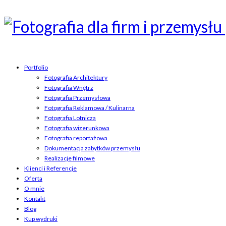
Portfolio
Fotografia Architektury
Fotografia Wnętrz
Fotografia Przemysłowa
Fotografia Reklamowa / Kulinarna
Fotografia Lotnicza
Fotografia wizerunkowa
Fotografia reportażowa
Dokumentacja zabytków przemysłu
Realizacje filmowe
Klienci i Referencje
Oferta
O mnie
Kontakt
Blog
Kup wydruki