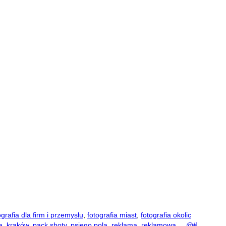
ografia dla firm i przemysłu
,
fotografia miast
,
fotografia okolic
a
,
kraków
,
pack shoty
,
psiego pola
,
reklama
,
reklamowa __@#
,