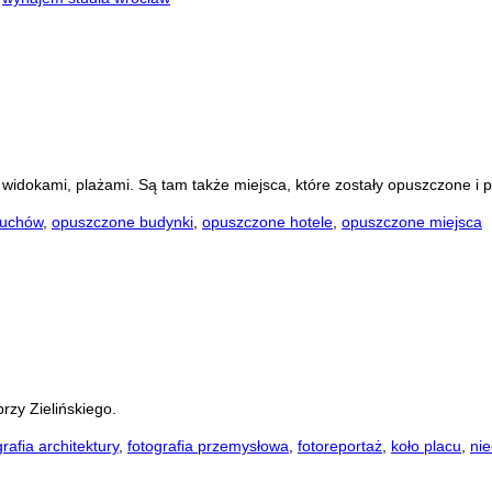
widokami, plażami. Są tam także miejsca, które zostały opuszczone i p
duchów
,
opuszczone budynki
,
opuszczone hotele
,
opuszczone miejsca
rzy Zielińskiego.
grafia architektury
,
fotografia przemysłowa
,
fotoreportaż
,
koło placu
,
ni