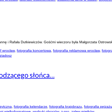
nnę i Rafała Dutkiewiczów. Gośćmi wieczoru była Małgorzata Ostrows
af wrocław
,
fotografia koncertowa
,
fotografia reklamowa wrocław
,
fotogr
dziadosz
hodzącego słońca…
ysytczna
,
fotografia kelendarze
,
fotografia krajobrazu
,
fotografia pejzaż
gi wielkoformatowe
,
wydruki obrazów
,
z-pro
,
zalew mietków