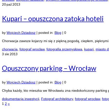
20
paź 2013
Kupari – opuszczona zatoka hoteli
by
Wojciech Dziadosz
|
posted in:
Blog
|
0
Chorwacja zawsze kojarzy mi się z piękną pogodą, ciepłem, pięknymi 
chorwacja
,
fotograf wrocław
,
fotografia przemysłowa
,
kupari
,
miasto 
3
sie 2013
Opuszczony parking – Wrocław
by
Wojciech Dziadosz
|
posted in:
Blog
|
0
Chyba każdy, kto mieszka we Wrocławiu zna niedokończony parking p
dokumentacja inwestycji
,
Fotograf architektury
,
fotograf wrocław
,
foto
1
2
»