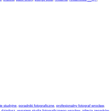
ie studyjne
,
poradniki fotograficzne
,
profesjonalny fotograf wrocław
,
h dziadosz
,
wynajem studia fotograficznego wrocław
,
zdjęcia zegarków