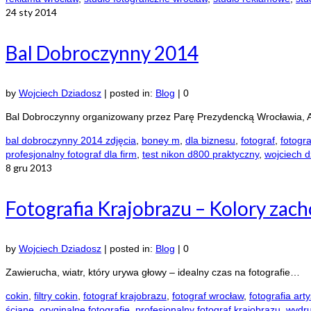
24
sty 2014
Bal Dobroczynny 2014
by
Wojciech Dziadosz
|
posted in:
Blog
|
0
Bal Dobroczynny organizowany przez Parę Prezydencką Wrocławia, A
bal dobroczynny 2014 zdjęcia
,
boney m
,
dla biznesu
,
fotograf
,
fotogr
profesjonalny fotograf dla firm
,
test nikon d800 praktyczny
,
wojciech 
8
gru 2013
Fotografia Krajobrazu – Kolory zac
by
Wojciech Dziadosz
|
posted in:
Blog
|
0
Zawierucha, wiatr, który urywa głowy – idealny czas na fotografie…
cokin
,
filtry cokin
,
fotograf krajobrazu
,
fotograf wrocław
,
fotografia art
ścianę
,
oryginalne fotografie
,
profesjonalny fotograf krajobrazu
,
wydru