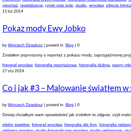
reportaż
,
rewitalizacja
,
rynek psie pole
,
studio
,
wrocław
,
zdjęcia lotnic
15
lut 2014
Pokaz mody Ewy Jobko
by
Wojciech Dziadosz
|
posted in:
Blog
|
0
Zostałem poproszony o reportaż z pokazu mody, zaprzyjaźnionej proj
fotograf wrocław
,
fotografia reportażowa
,
fotografia ślubna
,
panny mł
27
sty 2014
Co i jak #3 – Malowanie światłem w 
by
Wojciech Dziadosz
|
posted in:
Blog
|
0
Dzisiaj chciałbym wam opowiedzieć jak zrobiłem to zdjęcie, czyli mal
efekty świetlne
,
fotograf wrocław
,
fotografia dla firm
,
fotografia rekla
reklama wrocław
,
studio fotograficzne wrocław
,
studio reklamowe
,
stu