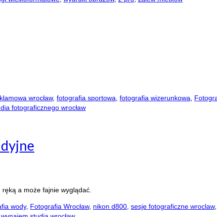
reklamowa wrocław
,
fotografia sportowa
,
fotografia wizerunkowa
,
Fotogr
dia fotograficznego wrocław
udyjne
od ręką a może fajnie wyglądać.
afia wody
,
Fotografia Wrocław
,
nikon d800
,
sesje fotograficzne wroclaw
,
wynajem studia wrocław