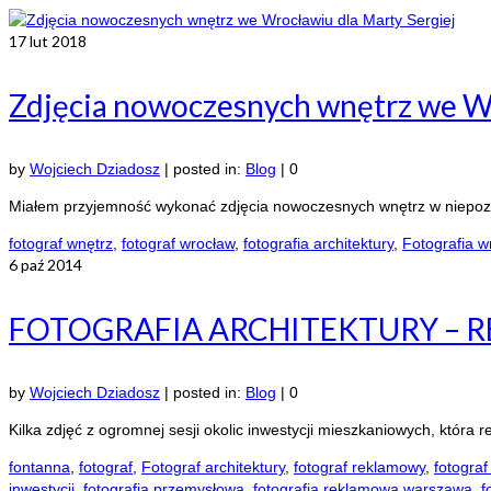
17
lut 2018
Zdjęcia nowoczesnych wnętrz we Wr
by
Wojciech Dziadosz
|
posted in:
Blog
|
0
Miałem przyjemność wykonać zdjęcia nowoczesnych wnętrz w niepozor
fotograf wnętrz
,
fotograf wrocław
,
fotografia architektury
,
Fotografia w
6
paź 2014
FOTOGRAFIA ARCHITEKTURY – RE
by
Wojciech Dziadosz
|
posted in:
Blog
|
0
Kilka zdjęć z ogromnej sesji okolic inwestycji mieszkaniowych, która 
fontanna
,
fotograf
,
Fotograf architektury
,
fotograf reklamowy
,
fotograf
inwestycji
,
fotografia przemysłowa
,
fotografia reklamowa warszawa
,
f