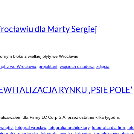
ocławiu dla Marty Sergiej
nym bloku z wielkiej płyty we Wrocławiu.
nętrz we Wrocławiu
,
projektant
,
wojciech dziadosz
,
zdjęcia
WITALIZACJA RYNKU ‚PSIE POLE’
realizowałem dla Firmy LC Corp S.A. przez ostatnie kilka tygodni.
 wnętrz
,
fotograf wrocław
,
fotografia architektury
,
fotografia dla firm
,
fot
otografia reporterska
,
fotografia wnętrz
,
katowice
,
kompleksowa obsług