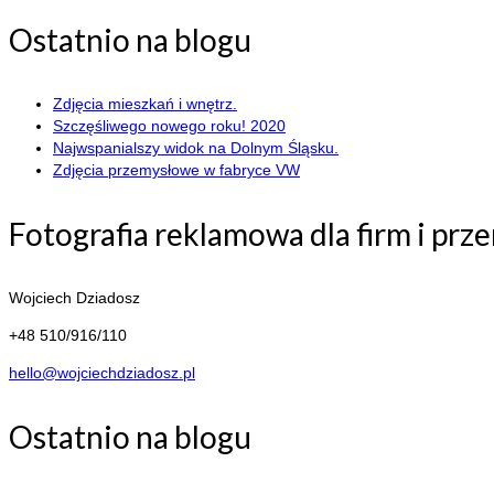
Ostatnio na blogu
Zdjęcia mieszkań i wnętrz.
Szczęśliwego nowego roku! 2020
Najwspanialszy widok na Dolnym Śląsku.
Zdjęcia przemysłowe w fabryce VW
Fotografia reklamowa dla firm i prz
Wojciech Dziadosz
+48 510/916/110
hello@wojciechdziadosz.pl
Ostatnio na blogu