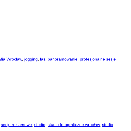
afia Wrocław
,
jogging
,
las
,
panoramowanie
,
profesjonalne sesje
,
sesje reklamowe
,
studio
,
studio fotograficzne wrocław
,
studio