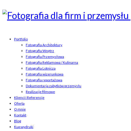
Portfolio
Fotografia Architektury
Fotografia Wnętrz
Fotografia Przemysłowa
Fotografia Reklamowa / Kulinarna
Fotografia Lotnicza
Fotografia wizerunkowa
Fotografia reportażowa
Dokumentacja zabytków przemysłu
Realizacje filmowe
Klienci i Referencje
Oferta
O mnie
Kontakt
Blog
Kup wydruki