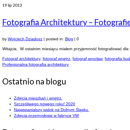
19
lip 2013
Fotografia Architektury – Fotografi
by
Wojciech Dziadosz
|
posted in:
Blog
|
0
Witajcie, W ostatnim miesiącu miałem przyjemność fotografować dla f
Fotograf architektury
,
fotograf wnętrz
,
fotograf wrocław
,
fotografia bu
Profesjonalna fotografia architektury
Ostatnio na blogu
Zdjęcia mieszkań i wnętrz.
Szczęśliwego nowego roku! 2020
Najwspanialszy widok na Dolnym Śląsku.
Zdjęcia przemysłowe w fabryce VW