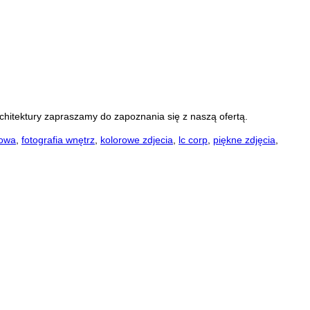
rchitektury zapraszamy do zapoznania się z naszą ofertą.
łowa
,
fotografia wnętrz
,
kolorowe zdjecia
,
lc corp
,
piękne zdjęcia
,