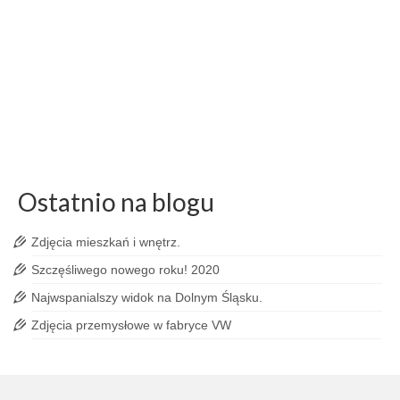
& Drums
by
Wojciech Dziadosz
|
posted in:
Blog
|
0
Ogień, iskry, dym, choreografia i dobra zabawa. W tym
roku finał Fire & Drums nie zwolnił ani na moment.
fire & drums
,
fotograf
,
fotograf reportażowy
,
fotografia artystyczna
,
fotografia
ognia
,
gliwice
,
pokazy artystyczne
,
reportaż wrocław
,
Ulicznicy
Ostatnio na blogu
Zdjęcia mieszkań i wnętrz.
Szczęśliwego nowego roku! 2020
Najwspanialszy widok na Dolnym Śląsku.
Zdjęcia przemysłowe w fabryce VW