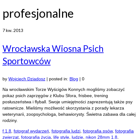
profesjonalne
7
kw. 2013
Wrocławska Wiosna Psich
Sportowców
by
Wojciech Dziadosz
|
posted in:
Blog
|
0
Na wrocławskim Torze Wyścigów Konnych mogliśmy zobaczyć
pokaz psich zaprzęgów z Klubu Sfora, frisbee, trening
posłuszeństwa i flyball. Swoje umiejętności zaprezentują także psy
ratownicze. Mieliśmy możliwość skorzystania z porady lekarza
weterynarii, zoopsychologa, behawiorysty. Świetna zabawa dla całej
rodziny.
f 1.8
,
fotograf wydarzeń
,
fotografia ludzi
,
fotografia psów
,
fotografia
zwierząt
,
fotografia życia
,
life style
,
ludzie
,
nikon 28mm 1.8
,