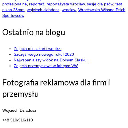
profesjonalne
,
reportaż
,
reportażysta wrocław
,
sesje dla psów
,
test
nikon 28mm
,
wojciech dziadosz
,
wrocław
,
Wrocławska Wiosna Psich
Sportowców
Ostatnio na blogu
Zdjęcia mieszkań i wnętrz.
Szczęśliwego nowego roku! 2020
Najwspanialszy widok na Dolnym Śląsku.
Zdjęcia przemysłowe w fabryce VW
Fotografia reklamowa dla firm i
przemysłu
Wojciech Dziadosz
+48 510/916/110