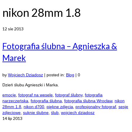
nikon 28mm 1.8
12
sie 2013
Fotografia ślubna – Agnieszka &
Marek
by
Wojciech Dziadosz
|
posted in:
Blog
|
0
Dzień ślubu Agnieszki i Marka.
emocje
,
fotograf na wesele
,
fotograf ślubny
,
fotografia
narzeczeńska
,
fotografia ślubna
,
fotografia ślubna Wrocław
,
nikon
28mm 1.8
,
nikon d700
,
piękne zdjęcia
,
profesjonalny fotograf
,
sesje
zdjeciowe
,
suknie ślubne
,
ślub
,
wojciech dziadosz
14
lip 2013