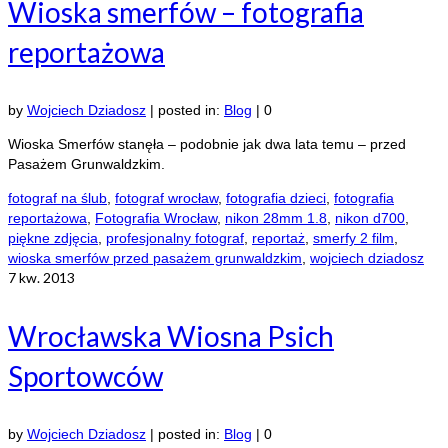
Wioska smerfów – fotografia
reportażowa
by
Wojciech Dziadosz
|
posted in:
Blog
|
0
Wioska Smerfów stanęła – podobnie jak dwa lata temu – przed
Pasażem Grunwaldzkim.
fotograf na ślub
,
fotograf wrocław
,
fotografia dzieci
,
fotografia
reportażowa
,
Fotografia Wrocław
,
nikon 28mm 1.8
,
nikon d700
,
piękne zdjęcia
,
profesjonalny fotograf
,
reportaż
,
smerfy 2 film
,
wioska smerfów przed pasażem grunwaldzkim
,
wojciech dziadosz
7
kw. 2013
Wrocławska Wiosna Psich
Sportowców
by
Wojciech Dziadosz
|
posted in:
Blog
|
0