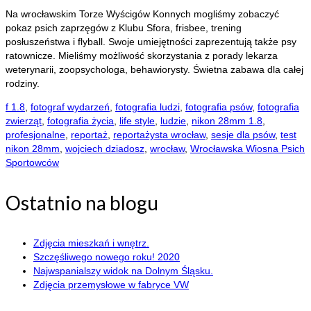
Na wrocławskim Torze Wyścigów Konnych mogliśmy zobaczyć
pokaz psich zaprzęgów z Klubu Sfora, frisbee, trening
posłuszeństwa i flyball. Swoje umiejętności zaprezentują także psy
ratownicze. Mieliśmy możliwość skorzystania z porady lekarza
weterynarii, zoopsychologa, behawiorysty. Świetna zabawa dla całej
rodziny.
f 1.8
,
fotograf wydarzeń
,
fotografia ludzi
,
fotografia psów
,
fotografia
zwierząt
,
fotografia życia
,
life style
,
ludzie
,
nikon 28mm 1.8
,
profesjonalne
,
reportaż
,
reportażysta wrocław
,
sesje dla psów
,
test
nikon 28mm
,
wojciech dziadosz
,
wrocław
,
Wrocławska Wiosna Psich
Sportowców
Ostatnio na blogu
Zdjęcia mieszkań i wnętrz.
Szczęśliwego nowego roku! 2020
Najwspanialszy widok na Dolnym Śląsku.
Zdjęcia przemysłowe w fabryce VW