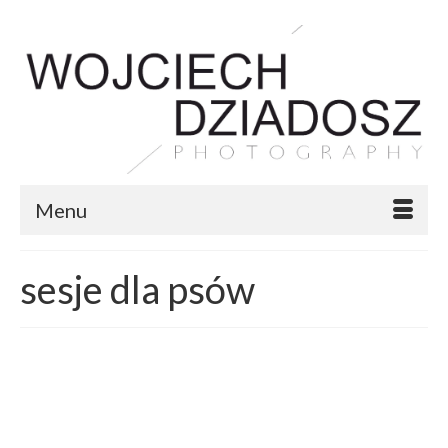
Menu
sesje dla psów
7
Wrocławska Wiosna Psich
KW. 2013