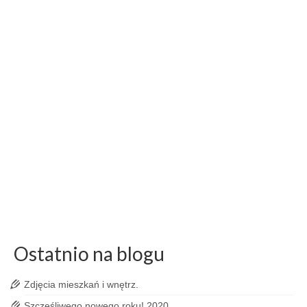
Sportowców
by
Wojciech Dziadosz
|
posted in:
Blog
|
0
Na wrocławskim Torze Wyścigów Konnych mogliśmy
zobaczyć pokaz psich zaprzęgów z Klubu Sfora, frisbee,
trening posłuszeństwa i flyball. Swoje umiejętności
zaprezentują także psy ratownicze. Mieliśmy możliwość
skorzystania z porady lekarza weterynarii,
zoopsychologa, behawiorysty. Świetna zabawa dla całej
rodziny.
f 1.8
,
fotograf wydarzeń
,
fotografia ludzi
,
fotografia psów
,
fotografia zwierząt
,
fotografia życia
,
life style
,
ludzie
,
nikon 28mm 1.8
,
profesjonalne
,
reportaż
,
reportażysta wrocław
,
sesje dla psów
,
test nikon 28mm
,
wojciech dziadosz
,
wrocław
,
Wrocławska Wiosna Psich Sportowców
Ostatnio na blogu
Zdjęcia mieszkań i wnętrz.
Szczęśliwego nowego roku! 2020