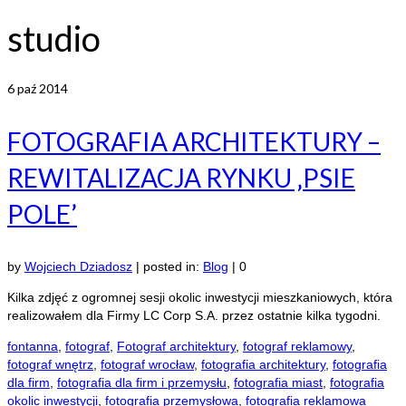
studio
6
paź 2014
FOTOGRAFIA ARCHITEKTURY –
REWITALIZACJA RYNKU ‚PSIE
POLE’
by
Wojciech Dziadosz
|
posted in:
Blog
|
0
Kilka zdjęć z ogromnej sesji okolic inwestycji mieszkaniowych, która
realizowałem dla Firmy LC Corp S.A. przez ostatnie kilka tygodni.
fontanna
,
fotograf
,
Fotograf architektury
,
fotograf reklamowy
,
fotograf wnętrz
,
fotograf wrocław
,
fotografia architektury
,
fotografia
dla firm
,
fotografia dla firm i przemysłu
,
fotografia miast
,
fotografia
okolic inwestycji
,
fotografia przemysłowa
,
fotografia reklamowa