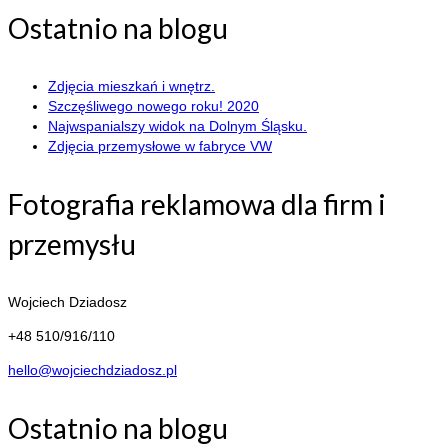
Ostatnio na blogu
Zdjęcia mieszkań i wnętrz.
Szczęśliwego nowego roku! 2020
Najwspanialszy widok na Dolnym Śląsku.
Zdjęcia przemysłowe w fabryce VW
Fotografia reklamowa dla firm i
przemysłu
Wojciech Dziadosz
+48 510/916/110
hello@wojciechdziadosz.pl
Ostatnio na blogu