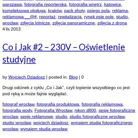
warszawa
,
fotografia reporterska
,
fotografia wnętrz
,
katowice
,
kompleksowa obsługa
,
kraków
,
pack shoty
,
psiego pola
,
reklama
,
reklamowa __@#
,
reportaż
,
rewitalizacja
,
rynek psie pole
,
studio
,
wrocław
,
zdjęcia lotnicze
,
zdjęcia panoramiczne
,
zdjęcia z drona
4
lis 2013
Co i Jak #2 – 230V – Oświetlenie
studyjne
by
Wojciech Dziadosz
|
posted in:
Blog
|
0
Drugi odcinek z cyklu „Co i Jak”, czyli topienie wszystkiego co jest
pod ręką a może fajnie wyglądać.
fotograf wrocław
,
fotografia produktowa
,
fotografia reklamowa
,
fotografia wody
,
Fotografia Wrocław
,
nikon d800
,
sesje fotograficzne
wroclaw
,
sesje reklamowe
,
studio
,
studio fotograficzne wrocław
,
studio wrocław
,
wojciech dziadosz
,
wynajem studia fotograficznego
wrocław
,
wynajem studia wrocław